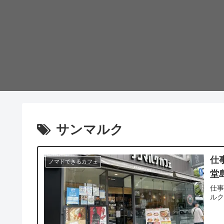
サンマルク
仕
ノマドできるカフェ
堂
仕
ルク