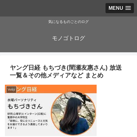
MENU
気になるものごとのログ
モノゴトログ
ヤング日経 もちづき(間瀬友惠さん) 放送
一覧＆その他メディアなど まとめ
Voicy